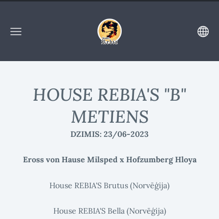
HOUSE REBIA'S "B"
METIENS
DZIMIS: 23/06-2023
Eross von Hause Milsped x
Hofzumberg Hloya
House REBIA'S Brutus
(Norvēģija)
House REBIA'S Bella
(Norvēģija)